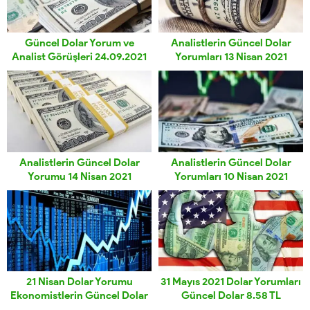
Güncel Dolar Yorum ve
Analistlerin Güncel Dolar
Analist Görüşleri 24.09.2021
Yorumları 13 Nisan 2021
Analistlerin Güncel Dolar
Analistlerin Güncel Dolar
Yorumu 14 Nisan 2021
Yorumları 10 Nisan 2021
21 Nisan Dolar Yorumu
31 Mayıs 2021 Dolar Yorumları
Ekonomistlerin Güncel Dolar
Güncel Dolar 8.58 TL
Yorumları